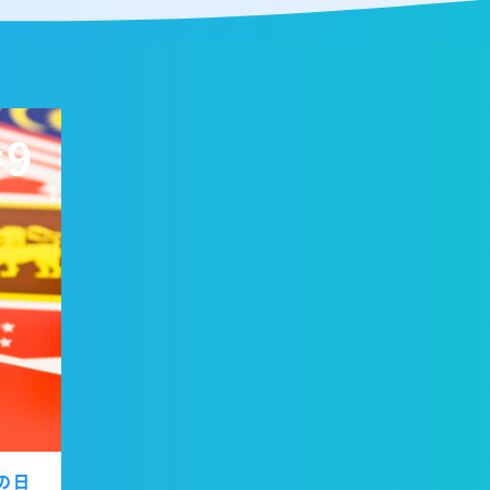
#9
の日